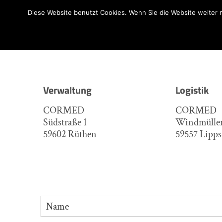
Diese Website benutzt Cookies. Wenn Sie die Website weiter 
Verwaltung
Logistik
CORMED
CORMED
Südstraße 1
Windmüller
59602 Rüthen
59557 Lipps
Bitte lasse dieses Feld leer.