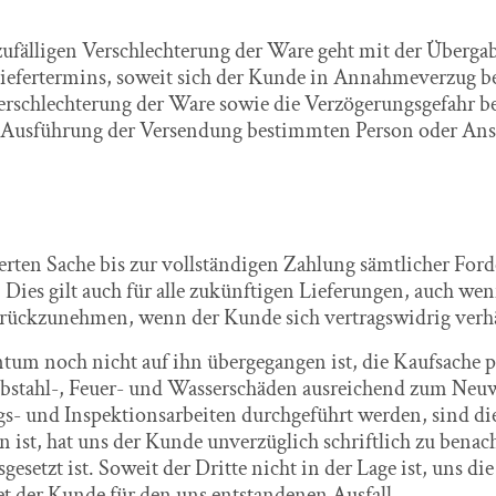
zufälligen Verschlechterung der Ware geht mit der Überga
Liefertermins, soweit sich der Kunde in Annahmeverzug b
Verschlechterung der Ware sowie die Verzögerungsgefahr b
ur Ausführung der Versendung bestimmten Person oder Anst
ferten Sache bis zur vollständigen Zahlung sämtlicher For
ies gilt auch für alle zukünftigen Lieferungen, auch wenn
zurückzunehmen, wenn der Kunde sich vertragswidrig verhä
entum noch nicht auf ihn übergegangen ist, die Kaufsache p
iebstahl-, Feuer- und Wasserschäden ausreichend zum Neuwe
- und Inspektionsarbeiten durchgeführt werden, sind dies
ist, hat uns der Kunde unverzüglich schriftlich zu benac
gesetzt ist. Soweit der Dritte nicht in der Lage ist, uns d
et der Kunde für den uns entstandenen Ausfall.